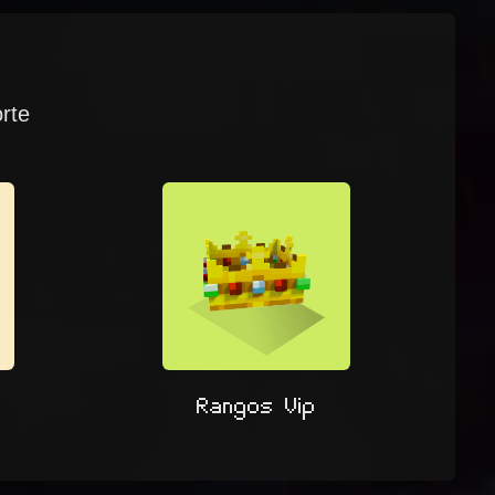
orte
s
Rangos Vip