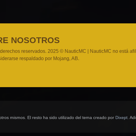
RE NOSOTROS
 derechos reservados. 2025 © NauticMC | NauticMC no está af
iderarse respaldado por Mojang, AB.
otros mismos. El resto ha sido utilizado del tema creado por
Dixept
. Ad