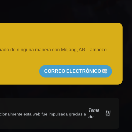
iliado de ninguna manera con Mojang, AB. Tampoco
CORREO ELECTRÓNICO
Tema
icionalmente esta web fue impulsada gracias a
de