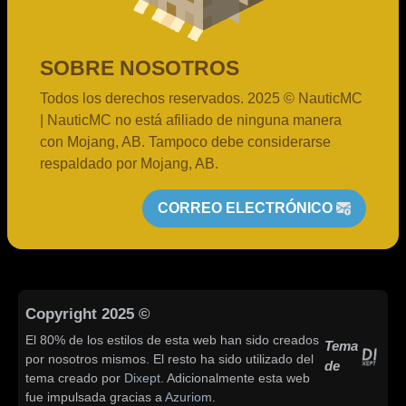
SOBRE NOSOTROS
Todos los derechos reservados. 2025 © NauticMC
| NauticMC no está afiliado de ninguna manera
con Mojang, AB. Tampoco debe considerarse
respaldado por Mojang, AB.
CORREO ELECTRÓNICO
Copyright 2025 ©
El 80% de los estilos de esta web han sido creados
Tema
por nosotros mismos. El resto ha sido utilizado del
de
tema creado por
Dixept
. Adicionalmente esta web
fue impulsada gracias a
Azuriom
.